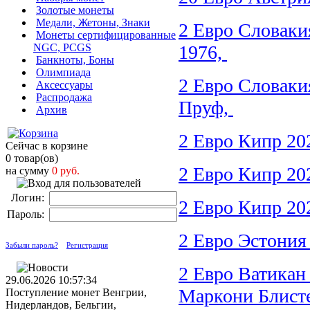
Золотые монеты
Медали, Жетоны, Знаки
2 Евро Словаки
Монеты сертифицированные
NGC, PCGS
1976,
Банкноты, Боны
Олимпиада
2 Евро Словаки
Аксессуары
Распродажа
Пруф,
Архив
2 Евро Кипр 20
Сейчас в корзине
0 товар(ов)
2 Евро Кипр 20
на сумму
0 руб.
Логин:
2 Евро Кипр 20
Пароль:
2 Евро Эстония
Забыли пароль?
Регистрация
2 Евро Ватикан
29.06.2026 10:57:34
Маркони Блист
Поступление монет Венгрии,
Нидерландов, Бельгии,