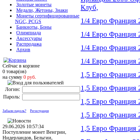
Золотые монеты
Клуб,
Медали, Жетоны, Знаки
Монеты сертифицированные
1/4 Евро Франция 
NGC, PCGS
Банкноты, Боны
Олимпиада
1/4 Евро Франция 
Аксессуары
Распродажа
1/4 Евро Франция 
Архив
1/4 Евро Франция 
Сейчас в корзине
0 товар(ов)
1,5 Евро Франция 
на сумму
0 руб.
1,5 Евро Франция 
Логин:
Пароль:
1,5 Евро Франция
Забыли пароль?
Регистрация
1,5 Евро Франция 
29.06.2026 10:57:34
1,5 Евро Франция 
Поступление монет Венгрии,
Нидерландов, Бельгии,