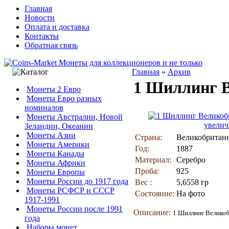
Главная
Новости
Оплата и доставка
Контакты
Обратная связь
Главная
»
Архив
1 Шиллинг В
Монеты 2 Евро
Монеты Евро разных
номиналов
Монеты Австралии, Новой
увелич
Зеландии, Океании
Монеты Азии
Страна:
Великобритан
Монеты Америки
Год:
1887
Монеты Канады
Материал:
Серебро
Монеты Африки
Проба:
925
Монеты Европы
Монеты России до 1917 года
Вес :
5,6558 гр
Монеты РСФСР и СССР
Состояние:
На фото
1917-1991
Монеты России после 1991
Описание:
1 Шиллинг Великоб
года
Наборы монет