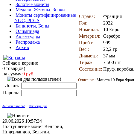
Золотые монеты
Медали, Жетоны, Знаки
Монеты сертифицированные
Страна:
Франция
NGC, PCGS
Год:
2022
Банкноты, Боны
Номинал:
10 Евро
Олимпиада
Материал:
Серебро
Аксессуары
Распродажа
Проба:
999
Архив
Вес :
22,2 гр
Диаметр:
37 мм
Тираж:
7 500 шт
Сейчас в корзине
0 товар(ов)
Состояние:
Пруф, коробка
на сумму
0 руб.
Описание:
Монета 1
0 Евро Фран
Логин:
Пароль:
Забыли пароль?
Регистрация
29.06.2026 10:57:34
Поступление монет Венгрии,
Нидерландов, Бельгии,