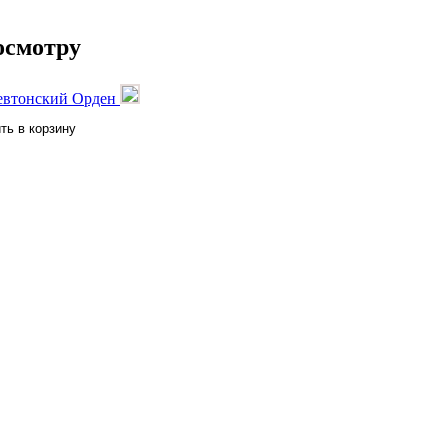
осмотру
Тевтонский Орден