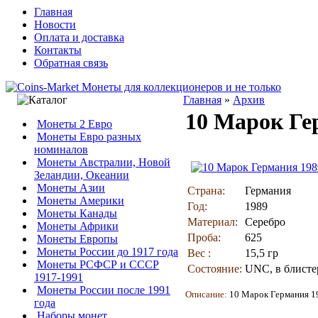
Главная
Новости
Оплата и доставка
Контакты
Обратная связь
Главная
»
Архив
10 Марок Ге
Монеты 2 Евро
Монеты Евро разных
номиналов
Монеты Австралии, Новой
Зеландии, Океании
Монеты Азии
Страна:
Германия
Монеты Америки
Год:
1989
Монеты Канады
Материал:
Серебро
Монеты Африки
Проба:
625
Монеты Европы
Монеты России до 1917 года
Вес :
15,5 гр
Монеты РСФСР и СССР
Состояние:
UNC, в блисте
1917-1991
Монеты России после 1991
Описание:
10 Марок Германия 19
года
Наборы монет