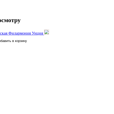
осмотру
енская Филармония Унция