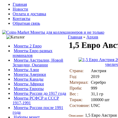
Главная
Новости
Оплата и доставка
Контакты
Обратная связь
Главная
»
Архив
1,5 Евро Ав
Монеты 2 Евро
Монеты Евро разных
номиналов
Монеты Австралии, Новой
увелич
Зеландии, Океании
Монеты Азии
Страна:
Австрия
Монеты Америки
Год:
2019
Монеты Канады
Материал:
Серебро
Монеты Африки
Проба:
999
Монеты Европы
Монеты России до 1917 года
Вес :
31,1 гр
Монеты РСФСР и СССР
Тираж:
100000 шт
1917-1991
Состояние:
UNC
Монеты России после 1991
года
1,5 Евро Австрия 
Описание:
Наборы монет