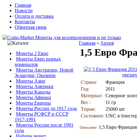
Главная
Новости
Оплата и доставка
Контакты
Обратная связь
Главная
»
Архив
1,5 Евро Фр
Монеты 2 Евро
Монеты Евро разных
номиналов
Монеты Австралии, Новой
увелич
Зеландии, Океании
Монеты Азии
Страна:
Франция
Монеты Америки
Год:
2011
Монеты Канады
Материал:
Северное золо
Монеты Африки
Вес :
11 гр
Монеты Европы
Монеты России до 1917 года
Тираж:
25000 шт
Монеты РСФСР и СССР
Состояние:
UNC в блисте
1917-1991
Монеты России после 1991
1,5 Евро Франция
Описание:
года
Наборы монет