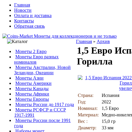
Главная
Новости
Оплата и доставка
Контакты
Обратная связь
Главная
»
Архив
1,5 Евро Ис
Монеты 2 Евро
Монеты Евро разных
Горилла
номиналов
Монеты Австралии, Новой
Зеландии, Океании
Монеты Азии
Монеты Америки
увели
Монеты Канады
Монеты Африки
Страна:
Испания
Монеты Европы
Год:
2022
Монеты России до 1917 года
Номинал:
1,5 Евро
Монеты РСФСР и СССР
Материал:
Медно-никеле
1917-1991
Монеты России после 1991
Вес :
15,0 гр
года
Диаметр:
33 мм
Наборы монет