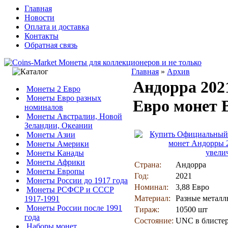
Главная
Новости
Оплата и доставка
Контакты
Обратная связь
Главная
»
Архив
Андорра 202
Монеты 2 Евро
Монеты Евро разных
Евро монет 
номиналов
Монеты Австралии, Новой
Зеландии, Океании
Монеты Азии
Монеты Америки
увели
Монеты Канады
Монеты Африки
Страна:
Андорра
Монеты Европы
Год:
2021
Монеты России до 1917 года
Номинал:
3,88 Евро
Монеты РСФСР и СССР
Материал:
Разные метал
1917-1991
Монеты России после 1991
Тираж:
10500 шт
года
Состояние:
UNC в блисте
Наборы монет