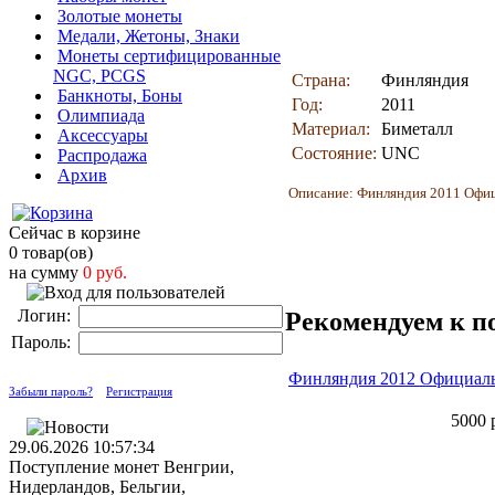
Золотые монеты
Медали, Жетоны, Знаки
Монеты сертифицированные
NGC, PCGS
Страна:
Финляндия
Банкноты, Боны
Год:
2011
Олимпиада
Материал:
Биметалл
Аксессуары
Состояние:
UNC
Распродажа
Архив
Описание: Финляндия 2011 Офиц
Сейчас в корзине
0 товар(ов)
на сумму
0 руб.
Логин:
Рекомендуем к п
Пароль:
Финляндия 2012 Официаль
Забыли пароль?
Регистрация
5000 
29.06.2026 10:57:34
Поступление монет Венгрии,
Нидерландов, Бельгии,