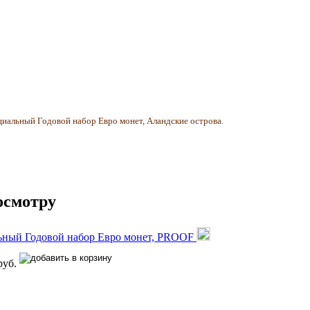
иальный Годовой набор Евро монет, Аландские острова.
осмотру
ный Годовой набор Евро монет, PROOF
руб.