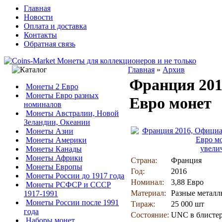
Главная
Новости
Оплата и доставка
Контакты
Обратная связь
Главная
»
Архив
Франция 201
Монеты 2 Евро
Монеты Евро разных
Евро монет
номиналов
Монеты Австралии, Новой
Зеландии, Океании
Монеты Азии
Монеты Америки
увели
Монеты Канады
Монеты Африки
Страна:
Франция
Монеты Европы
Год:
2016
Монеты России до 1917 года
Номинал:
3,88 Евро
Монеты РСФСР и СССР
Материал:
Разные метал
1917-1991
Монеты России после 1991
Тираж:
25 000 шт
года
Состояние:
UNC в блисте
Наборы монет