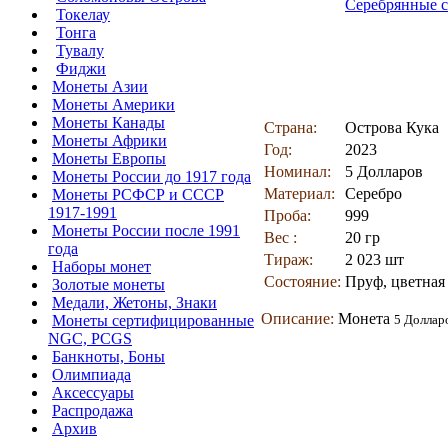
Токелау
Тонга
Тувалу
Фиджи
Монеты Азии
Монеты Америки
Монеты Канады
Страна:
Острова Кука
Монеты Африки
Год:
2023
Монеты Европы
Номинал:
5 Долларов
Монеты России до 1917 года
Материал:
Серебро
Монеты РСФСР и СССР
1917-1991
Проба:
999
Монеты России после 1991
Вес :
20 гр
года
Тираж:
2 023 шт
Наборы монет
Состояние:
Пруф, цветная
Золотые монеты
Медали, Жетоны, Знаки
Описание:
Монета
Монеты сертифицированные
5 Доллар
NGC, PCGS
Банкноты, Боны
Олимпиада
Аксессуары
Распродажа
Архив