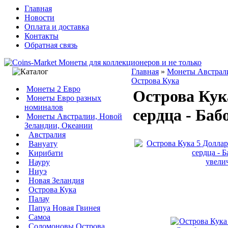
Главная
Новости
Оплата и доставка
Контакты
Обратная связь
Главная
»
Монеты Австрал
Острова Кука
Монеты 2 Евро
Острова Кук
Монеты Евро разных
номиналов
сердца - Баб
Монеты Австралии, Новой
Зеландии, Океании
Австралия
Вануату
Кирибати
увели
Науру
Ниуэ
Новая Зеландия
Острова Кука
Палау
Папуа Новая Гвинея
Самоа
Соломоновы Острова