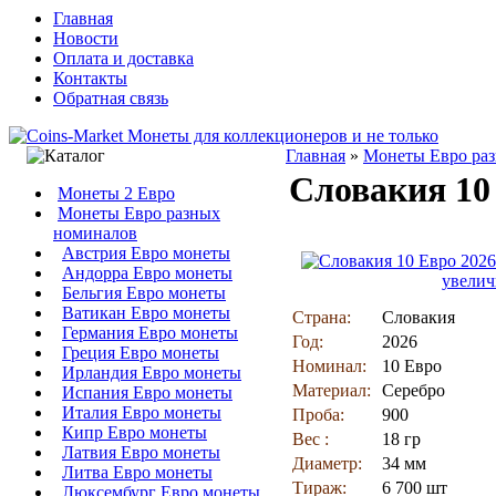
Главная
Новости
Оплата и доставка
Контакты
Обратная связь
Главная
»
Монеты Евро ра
Словакия 10
Монеты 2 Евро
Монеты Евро разных
номиналов
Австрия Евро монеты
Андорра Евро монеты
увелич
Бельгия Евро монеты
Ватикан Евро монеты
Страна:
Словакия
Германия Евро монеты
Год:
2026
Греция Евро монеты
Номинал:
10 Евро
Ирландия Евро монеты
Материал:
Серебро
Испания Евро монеты
Италия Евро монеты
Проба:
900
Кипр Евро монеты
Вес :
18 гр
Латвия Евро монеты
Диаметр:
34 мм
Литва Евро монеты
Тираж:
6 700 шт
Люксембург Евро монеты