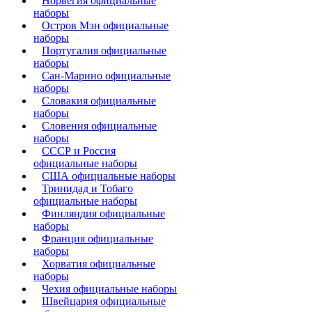
Норвегия официальные
наборы
Остров Мэн официальные
наборы
Португалия официальные
наборы
Сан-Марино официальные
наборы
Словакия официальные
наборы
Словения официальные
наборы
СССР и Россия
официальные наборы
США официальные наборы
Тринидад и Тобаго
официальные наборы
Финляндия официальные
наборы
Франция официальные
наборы
Хорватия официальные
наборы
Чехия официальные наборы
Швейцария официальные