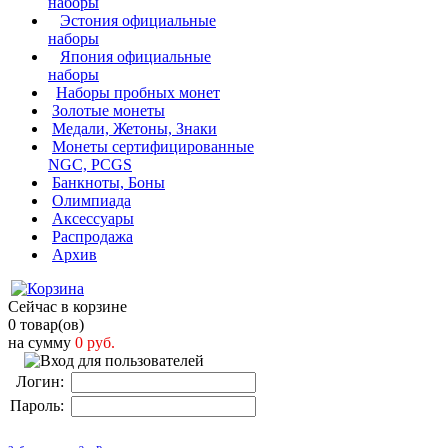
наборы
Эстония официальные
наборы
Япония официальные
наборы
Наборы пробных монет
Золотые монеты
Медали, Жетоны, Знаки
Монеты сертифицированные
NGC, PCGS
Банкноты, Боны
Олимпиада
Аксессуары
Распродажа
Архив
Сейчас в корзине
0 товар(ов)
на сумму
0 руб.
Логин:
Пароль: