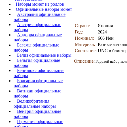
Наборы монет из роллов
Официальные наборы монет
Австралия официальные
наборы
Австрия официальные
Страна:
Япония
наборы
Год:
2024
Андорра официальные
Номинал:
666 Йен
наборы
Материал:
Разные метал
Багамы официальные
наборы
Состояние:
UNC в блисте
Белиз официальные наборы
Бельгия официальные
Описание:
Годовой набор моне
наборы
Бенилюкс официальные
наборы
Болгария официальные
наборы
Ватикан официальные
наборы
Великобритания
официальные наборы
Венгрия официальные
наборы
Германия официальные
наборы