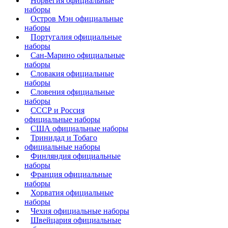
Норвегия официальные
наборы
Остров Мэн официальные
наборы
Португалия официальные
наборы
Сан-Марино официальные
наборы
Словакия официальные
наборы
Словения официальные
наборы
СССР и Россия
официальные наборы
США официальные наборы
Тринидад и Тобаго
официальные наборы
Финляндия официальные
наборы
Франция официальные
наборы
Хорватия официальные
наборы
Чехия официальные наборы
Швейцария официальные