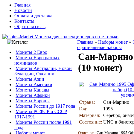
Главная
Новости
Оплата и доставка
Контакты
Обратная связь
Главная
»
Наборы монет
»
официальные наборы
Монеты 2 Евро
Сан-Марино 
Монеты Евро разных
номиналов
(10 монет)
Монеты Австралии, Новой
Зеландии, Океании
Монеты Азии
Монеты Америки
Монеты Канады
увели
Монеты Африки
Монеты Европы
Страна:
Сан-Марино
Монеты России до 1917 года
Год:
1995
Монеты РСФСР и СССР
Материал:
Серебро, биме
1917-1991
Состояние:
UNC в блисте
Монеты России после 1991
года
Наборы монет
Описание:
Сан-Марино 1995 Офиц