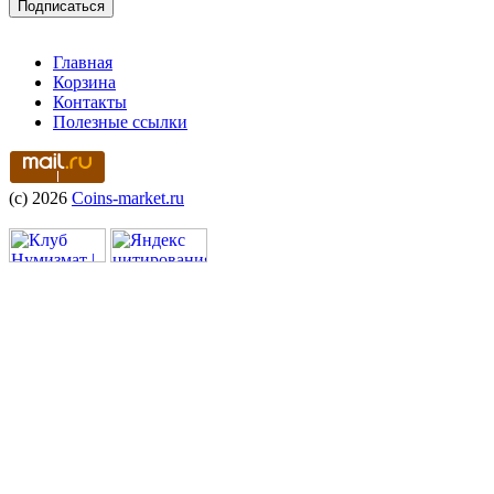
Главная
Корзина
Контакты
Полезные ссылки
(c) 2026
Coins-market.ru