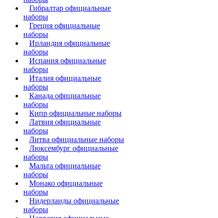
Гибралтар официальные
наборы
Греция официальные
наборы
Ирландия официальные
наборы
Испания официальные
наборы
Италия официальные
наборы
Канада официальные
наборы
Кипр официальные наборы
Латвия официальные
наборы
Литва официальные наборы
Люксембург официальные
наборы
Мальта официальные
наборы
Монако официальные
наборы
Нидерланды официальные
наборы