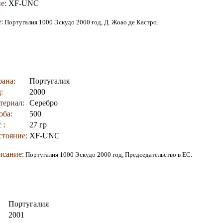
е:
XF-UNC
:
Португалия 1000 Эскудо 2000 год, Д. Жоао де Кастро
.
рана:
Португалия
:
2000
териал:
Серебро
оба:
500
 :
27 гр
стояние:
XF-UNC
сание:
Португалия 1000 Эскудо 2000 год, Председательство в ЕС
.
Португалия
2001