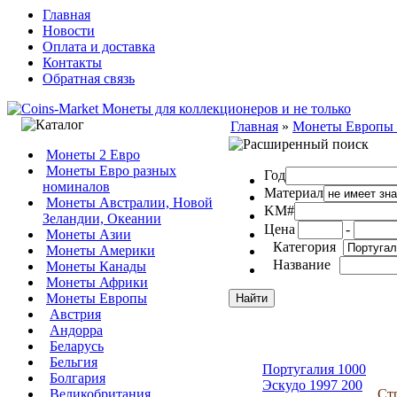
Главная
Новости
Оплата и доставка
Контакты
Обратная связь
Главная
»
Монеты Европы
Монеты 2 Евро
Монеты Евро разных
Год
номиналов
Материал
Монеты Австралии, Новой
KM#
Зеландии, Океании
Цена
-
Монеты Азии
Категория
Монеты Америки
Название
Монеты Канады
Монеты Африки
Монеты Европы
Австрия
Андорра
Беларусь
Бельгия
Португалия 1000
Болгария
Эскудо 1997 200
Великобритания
Ст