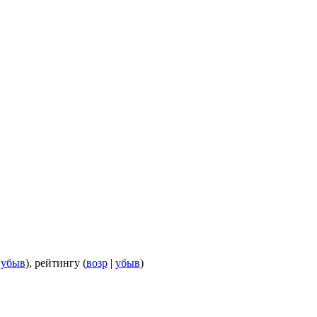
|
убыв
), рейтингу (
возр
|
убыв
)