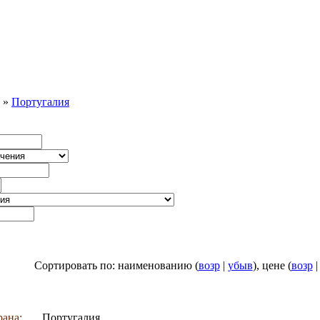
»
Португалия
Сортировать по: наименованию (
возр
|
убыв
), цене (
возр
рана:
Португалия