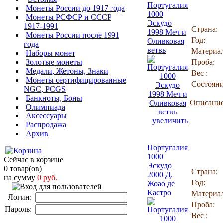
Португалия
Монеты России до 1917 года
1000
Монеты РСФСР и СССР
Эскудо
1917-1991
Страна:
1998 Меч и
Монеты России после 1991
Год:
Оливковая
года
ветвь
Материал
Наборы монет
Золотые монеты
Проба:
Медали, Жетоны, Знаки
Вес :
Монеты сертифицированные
Состояни
NGC, PCGS
Банкноты, Боны
Описание
Олимпиада
Аксессуары
увеличить
Распродажа
Архив
Португалия
1000
Сейчас в корзине
Эскудо
0 товар(ов)
Страна:
2000 Д.
на сумму
0 руб.
Год:
Жоао де
Кастро
Материал
Логин:
Проба:
Пароль:
Вес :