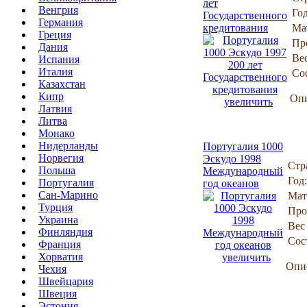
лет
Венгрия
Год
Государственного
Германия
кредитования
Ма
Греция
Пр
Дания
Вес
Испания
Италия
Со
Казахстан
Кипр
Опи
увеличить
Латвия
Литва
Монако
Нидерланды
Португалия 1000
Норвегия
Эскудо 1998
Стр
Польша
Международный
Год:
Португалия
год океанов
Сан-Марино
Мат
Турция
Про
Украина
Вес 
Финляндия
Сос
Франция
Хорватия
увеличить
Опи
Чехия
Швейцария
Швеция
Эстония