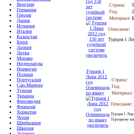
год 150
Венгрия
Страна:
лет
Германия
Год:
2
судебной
Греция
системе
Материал:
Дания
Испания
Описание:
Италия
Казахстан
Турция 1 Ли
Кипр
.
Латвия
Литва
увеличить
Монако
Нидерланды
Норвегия
Турция 1
Польша
Лира 2012
Португалия
Страна:
год
Сан-Марино
Год:
Олимпиада
Турция
по языку
Материал:
Украина
Финляндия
Описание:
Франция
Хорватия
Турция 1 Лир
Чехия
Турецкому яз
Швейцария
.
увеличить
Швеция
Эстония