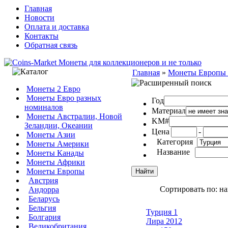
Главная
Новости
Оплата и доставка
Контакты
Обратная связь
Главная
»
Монеты Европы
Монеты 2 Евро
Монеты Евро разных
Год
номиналов
Материал
Монеты Австралии, Новой
KM#
Зеландии, Океании
Цена
-
Монеты Азии
Категория
Монеты Америки
Название
Монеты Канады
Монеты Африки
Монеты Европы
Австрия
Сортировать по: н
Андорра
Беларусь
Бельгия
Турция 1
Болгария
Лира 2012
Великобритания