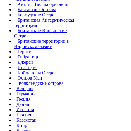
Англия, Великобритания
Багамские Острова
Бермудские Острова
Британская Антарктическая
территория
Британские Виргинские
Острова
Британские территории в
Индийском океане
Гернси
Гибралтар
Джерси
Ирландия
Каймановы Острова
Остров Мэн
Фолклендские острова
Венгрия
Германия
Греция
Дания
Испания
Италия
Казахстан
Кипр
Латвия