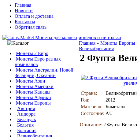
Главная
Новости
Оплата и доставка
Контакты
Обратная связь
Главная
»
Монеты Европы
Великобритания
Монеты 2 Евро
2 Фунта Вел
Монеты Евро разных
номиналов
Монеты Австралии, Новой
Зеландии, Океании
Монеты Азии
увели
Монеты Америки
Монеты Канады
Страна:
Великобритан
Монеты Африки
Год:
2012
Монеты Европы
Материал:
Биметалл
Австрия
Состояние:
AU
Андорра
Беларусь
Описание:
2 Фунта Велико
Бельгия
Болгария
Великобритания