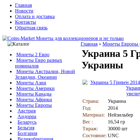
Главная
Новости
Оплата и доставка
Контакты
Обратная связь
Главная
»
Монеты Европы
Украина 5 Гр
Монеты 2 Евро
Монеты Евро разных
Украины
номиналов
Монеты Австралии, Новой
Зеландии, Океании
Монеты Азии
Монеты Америки
увели
Монеты Канады
Монеты Африки
Страна:
Украина
Монеты Европы
Год:
2014
Австрия
Материал:
Нейзильбер
Андорра
Вес :
16,54 гр
Беларусь
Бельгия
Тираж:
30000 шт
Болгария
Состояние:
UNC
Великобритания