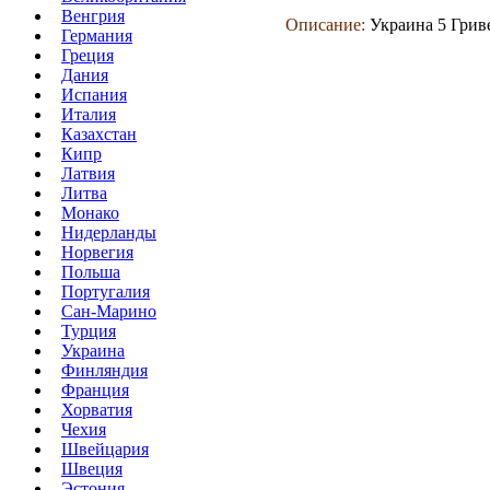
Венгрия
Описание:
Украина 5 Гриве
Германия
Греция
Дания
Испания
Италия
Казахстан
Кипр
Латвия
Литва
Монако
Нидерланды
Норвегия
Польша
Португалия
Сан-Марино
Турция
Украина
Финляндия
Франция
Хорватия
Чехия
Швейцария
Швеция
Эстония