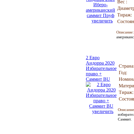
Вес :
Диаметр
Тираж:
увеличить
Состоян
Описание
американс
2 Евро
Андорра 2020
Страна
Избирательное
Год:
право +
Саммит BU
Номина
Матери
Тираж:
Состоя
Описани
увеличить
избирате
Саммит.