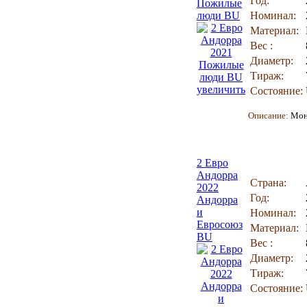
Год:
Пожилые
люди BU
Номинал:
Материал:
Вес :
Диаметр:
Тираж:
увеличить
Состояние:
Описание:
Мон
2 Евро
Андорра
Страна:
2022
Год:
Андорра
и
Номинал:
Евросоюз
Материал:
BU
Вес :
Диаметр:
Тираж:
Состояние: