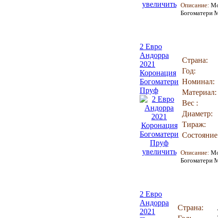
увеличить
Описание:
М
Богоматери 
2 Евро
Андорра
Страна:
2021
Год:
Коронация
Богоматери
Номинал:
Пруф
Материал:
Вес :
Диаметр:
Тираж:
Состояние
увеличить
Описание:
М
Богоматери М
2 Евро
Андорра
Страна:
2021