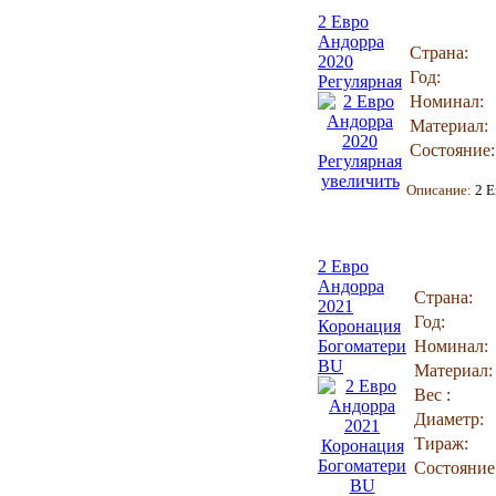
2 Евро
Андорра
Страна:
2020
Год:
Регулярная
Номинал:
Материал:
Состояние:
увеличить
Описание:
2 Е
2 Евро
Андорра
Страна:
2021
Год:
Коронация
Богоматери
Номинал:
BU
Материал:
Вес :
Диаметр:
Тираж:
Состояние