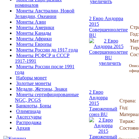
увеличить
номиналов
Монеты Австралии, Новой
Зеландии, Океании
2 Евро Андорра
Монеты Азии
2015
Стр
Монеты Америки
Совершеннолетие
Монеты Канады
Год:
BU
Монеты Африки
Мат
Монеты Европы
Тир
Монеты России до 1917 года
Сос
Монеты РСФСР и СССР
1917-1991
увеличить
Опис
Монеты России после 1991
офици
года
Наборы монет
Золотые монеты
Медали, Жетоны, Знаки
2 Евро
Монеты сертифицированные
Андорра
NGC, PCGS
Страна:
2015
Банкноты, Боны
Год:
Таможенный
Олимпиада
союз BU
Материа
Аксессуары
Тираж:
Распродажа
Архив
Состояни