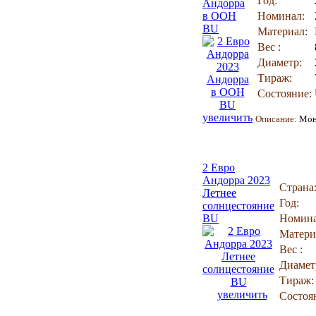
Год:
Андорра
в ООН
Номинал:
BU
Материал:
Вес :
Диаметр:
Тираж:
Состояние:
увеличить
Описание:
Мон
2 Евро
Андорра 2023
Страна
Летнее
Год:
солнцестояние
BU
Номина
Матери
Вес :
Диамет
Тираж:
увеличить
Состоя