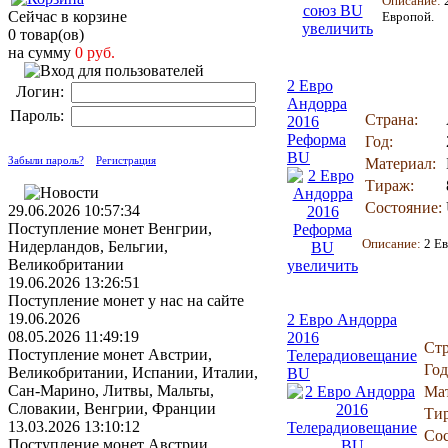
Описание:
Сейчас в корзине
Европой.
увеличить
0 товар(ов)
на сумму
0 руб.
2 Евро
Логин:
Андорра
Пароль:
Страна:
2016
Реформа
Год:
BU
Забыли пароль?
Регистрация
Материал:
Тираж:
Состояние:
29.06.2026 10:57:34
Поступление монет Венгрии,
Описание:
2 Е
Нидерландов, Бельгии,
Великобритании
увеличить
19.06.2026 13:26:51
Поступление монет у нас на сайте
19.06.2026
2 Евро Андорра
08.05.2026 11:49:19
2016
Стр
Поступление монет Австрии,
Телерадиовещание
Год
Великобритании, Испании, Италии,
BU
Сан-Марино, Литвы, Мальты,
Мат
Словакии, Венгрии, Франции
Ти
13.03.2026 13:10:12
Сос
Поступление монет Австрии,