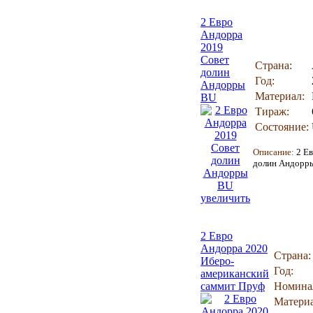
2 Евро
Андорра
2019
Совет
Страна:
долин
Год:
Андорры
Материал:
BU
Тираж:
Состояние:
Описание:
2 Е
долин Андорр
увеличить
2 Евро
Андорра 2020
Страна:
Иберо-
Год:
американский
саммит Пруф
Номина
Материа