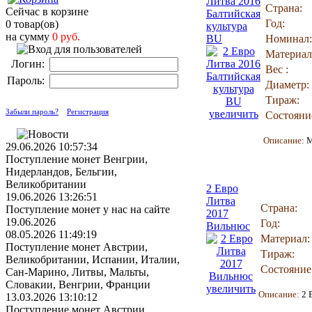
Литва 2016
Страна:
Сейчас в корзине
Балтийская
Год:
0 товар(ов)
культура
на сумму
0 руб.
BU
Номинал:
Материал
Логин:
Вес :
Пароль:
Диаметр:
Тираж:
Забыли пароль?
Регистрация
увеличить
Состояни
Описание:
М
29.06.2026 10:57:34
Поступление монет Венгрии,
Нидерландов, Бельгии,
Великобритании
2 Евро
19.06.2026 13:26:51
Литва
Страна:
Поступление монет у нас на сайте
2017
19.06.2026
Год:
Вильнюс
08.05.2026 11:49:19
Материал:
Поступление монет Австрии,
Тираж:
Великобритании, Испании, Италии,
Состояние
Сан-Марино, Литвы, Мальты,
Словакии, Венгрии, Франции
увеличить
Описание:
2 
13.03.2026 13:10:12
Поступление монет Австрии,