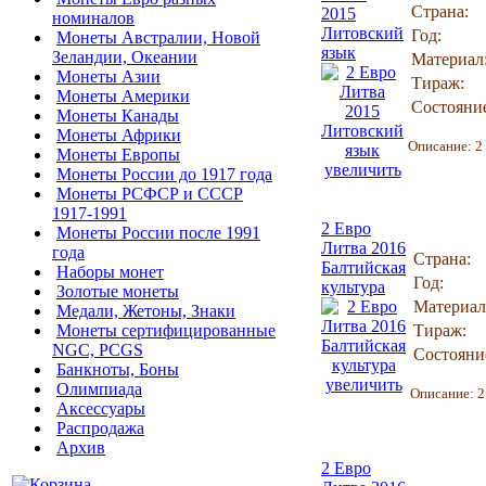
Страна:
2015
номиналов
Литовский
Год:
Монеты Австралии, Новой
язык
Зеландии, Океании
Материал
Монеты Азии
Тираж:
Монеты Америки
Состояни
Монеты Канады
Монеты Африки
Описание: 2
Монеты Европы
увеличить
Монеты России до 1917 года
Монеты РСФСР и СССР
1917-1991
2 Евро
Монеты России после 1991
Литва 2016
года
Страна:
Балтийская
Наборы монет
Год:
культура
Золотые монеты
Материал
Медали, Жетоны, Знаки
Монеты сертифицированные
Тираж:
NGC, PCGS
Состояни
Банкноты, Боны
увеличить
Олимпиада
Описание: 2
Аксессуары
Распродажа
Архив
2 Евро