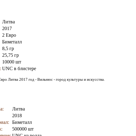
Литва
2017
2 Евро
Биметалл
8,5 гр
25,75 гр
10000 шт
:
UNC в блистере
Евро Литва 2017 год - Вильнюс - город культуры и искусства.
а:
Литва
2018
иал:
Биметалл
:
500000 шт
яние:
UNC из ролла