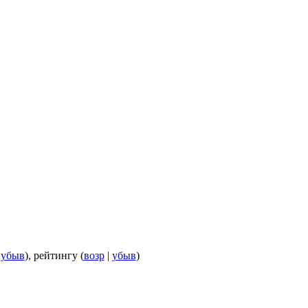
|
убыв
), рейтингу (
возр
|
убыв
)