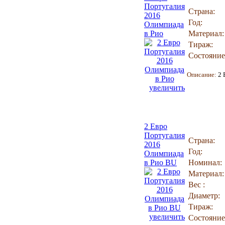
Португалия
Страна:
2016
Год:
Олимпиада
в Рио
Материал:
Тираж:
Состояние
Описание:
2 
увеличить
2 Евро
Португалия
Страна:
2016
Год:
Олимпиада
в Рио BU
Номинал:
Материал:
Вес :
Диаметр:
Тираж:
увеличить
Состояние