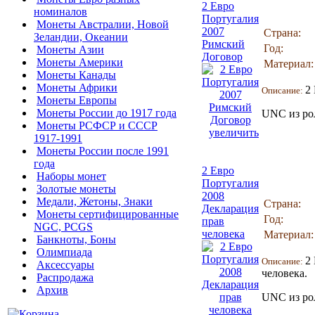
2 Евро
номиналов
Португалия
Монеты Австралии, Новой
2007
Страна:
Зеландии, Океании
Римский
Год:
Монеты Азии
Договор
Монеты Америки
Материал:
Монеты Канады
Монеты Африки
2
Описание:
Монеты Европы
Монеты России до 1917 года
UNC из ро
Монеты РСФСР и СССР
увеличить
1917-1991
Монеты России после 1991
года
2 Евро
Наборы монет
Португалия
Золотые монеты
2008
Медали, Жетоны, Знаки
Страна:
Декларация
Монеты сертифицированные
Год:
прав
NGC, PCGS
человека
Материал:
Банкноты, Боны
Олимпиада
2
Описание:
Аксессуары
человека.
Распродажа
Архив
UNC из ро