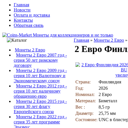
Главная
Новости
Оплата и доставка
Контакты
Обратная связь
Главная
»
Монеты 2 Евро
2 Евро Финл
Монеты 2 Евро
Монеты 2 Евро 2007 год -
серия 50 лет римскому
договору
Монеты 2 Евро 2009 год -
увели
серия 10 лет Валютному и
Экономическому союзу
Страна:
Финляндия
Монеты 2 Евро 2012 год -
Год:
2026
серия 10 лет наличному
Номинал:
2 Евро
обращению евро
Материал:
Биметалл
Монеты 2 Евро 2015 год -
серия 30 лет флагу
Вес :
8,5 гр
Европейского союза
Диаметр:
25,75 мм
Монеты 2 Евро 2022 год -
Состояние:
UNC в блисте
серия 35 лет программе
Эразмус