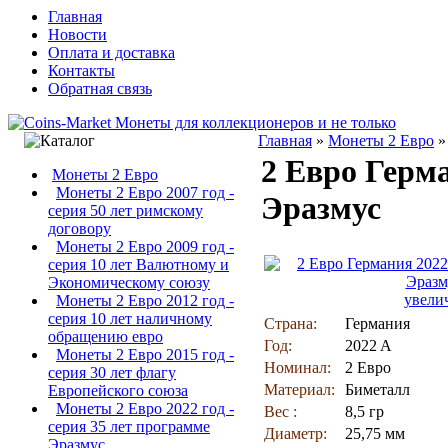
Главная
Новости
Оплата и доставка
Контакты
Обратная связь
Главная
»
Монеты 2 Евро
2 Евро Герм
Монеты 2 Евро
Монеты 2 Евро 2007 год -
Эразмус
серия 50 лет римскому
договору
Монеты 2 Евро 2009 год -
серия 10 лет Валютному и
Экономическому союзу
увели
Монеты 2 Евро 2012 год -
серия 10 лет наличному
Страна:
Германия
обращению евро
Год:
2022 A
Монеты 2 Евро 2015 год -
Номинал:
2 Евро
серия 30 лет флагу
Материал:
Биметалл
Европейского союза
Монеты 2 Евро 2022 год -
Вес :
8,5 гр
серия 35 лет программе
Диаметр:
25,75 мм
Эразмус