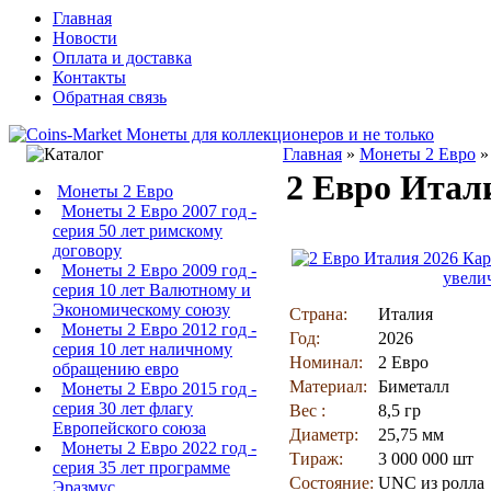
Главная
Новости
Оплата и доставка
Контакты
Обратная связь
Главная
»
Монеты 2 Евро
2 Евро Итал
Монеты 2 Евро
Монеты 2 Евро 2007 год -
серия 50 лет римскому
договору
Монеты 2 Евро 2009 год -
увели
серия 10 лет Валютному и
Экономическому союзу
Страна:
Италия
Монеты 2 Евро 2012 год -
Год:
2026
серия 10 лет наличному
Номинал:
2 Евро
обращению евро
Материал:
Биметалл
Монеты 2 Евро 2015 год -
серия 30 лет флагу
Вес :
8,5 гр
Европейского союза
Диаметр:
25,75 мм
Монеты 2 Евро 2022 год -
Тираж:
3 000 000 шт
серия 35 лет программе
Состояние:
UNC из ролла
Эразмус