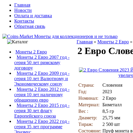
Главная
Новости
Оплата и доставка
Контакты
Обратная связь
Главная
»
Монеты 2 Евро
2 Евро Слов
Монеты 2 Евро
Монеты 2 Евро 2007 год -
серия 50 лет римскому
договору
Монеты 2 Евро 2009 год -
увелич
серия 10 лет Валютному и
Экономическому союзу
Страна:
Словения
Монеты 2 Евро 2012 год -
Год:
2023
серия 10 лет наличному
Номинал:
2 Евро
обращению евро
Материал:
Биметалл
Монеты 2 Евро 2015 год -
серия 30 лет флагу
Вес :
8,5 гр
Европейского союза
Диаметр:
25,75 мм
Монеты 2 Евро 2022 год -
Тираж:
2 500 шт
серия 35 лет программе
Состояние:
Пруф монета в
Эразмус