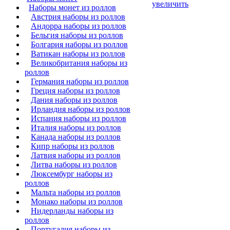
увеличить
Наборы монет из роллов
Австрия наборы из роллов
Андорра наборы из роллов
Бельгия наборы из роллов
Болгария наборы из роллов
Ватикан наборы из роллов
Великобритания наборы из
роллов
Германия наборы из роллов
Греция наборы из роллов
Дания наборы из роллов
Ирландия наборы из роллов
Испания наборы из роллов
Италия наборы из роллов
Канада наборы из роллов
Кипр наборы из роллов
Латвия наборы из роллов
Литва наборы из роллов
Люксембург наборы из
роллов
Мальта наборы из роллов
Монако наборы из роллов
Нидерланды наборы из
роллов
Португалия наборы из