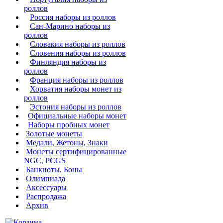
роллов
Россия наборы из роллов
Сан-Марино наборы из
роллов
Словакия наборы из роллов
Словения наборы из роллов
Финляндия наборы из
роллов
Франция наборы из роллов
Хорватия наборы монет из
роллов
Эстония наборы из роллов
Официальные наборы монет
Наборы пробных монет
Золотые монеты
Медали, Жетоны, Знаки
Монеты сертифицированные
NGC, PCGS
Банкноты, Боны
Олимпиада
Аксессуары
Распродажа
Архив