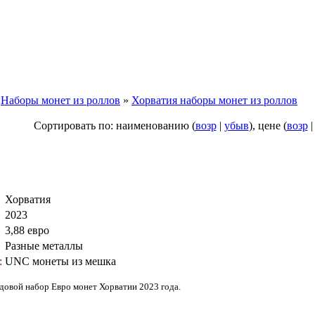
»
Наборы монет из роллов
»
Хорватия наборы монет из роллов
Сортировать по: наименованию (
возр
|
убыв
), цене (
возр
Хорватия
2023
3,88 евро
Разные металлы
:
UNC монеты из мешка
довой набор Евро монет Хорватии 2023 года.