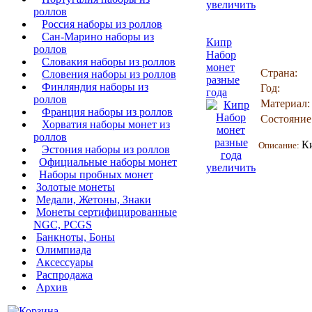
увеличить
роллов
Россия наборы из роллов
Сан-Марино наборы из
Кипр
роллов
Набор
Словакия наборы из роллов
монет
Страна:
Словения наборы из роллов
разные
Финляндия наборы из
Год:
года
роллов
Материал:
Франция наборы из роллов
Состояние
Хорватия наборы монет из
роллов
К
Описание:
Эстония наборы из роллов
Официальные наборы монет
увеличить
Наборы пробных монет
Золотые монеты
Медали, Жетоны, Знаки
Монеты сертифицированные
NGC, PCGS
Банкноты, Боны
Олимпиада
Аксессуары
Распродажа
Архив