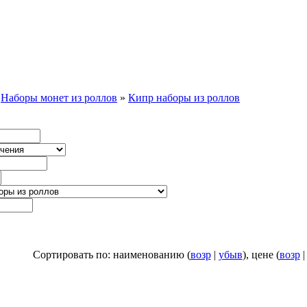
»
Наборы монет из роллов
»
Кипр наборы из роллов
Сортировать по: наименованию (
возр
|
убыв
), цене (
возр