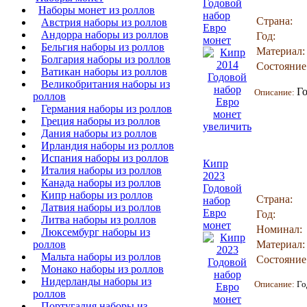
Годовой
Наборы монет из роллов
набор
Страна:
Австрия наборы из роллов
Евро
Андорра наборы из роллов
Год:
монет
Бельгия наборы из роллов
Материал:
Болгария наборы из роллов
Состояние
Ватикан наборы из роллов
Великобритания наборы из
Г
Описание:
роллов
Германия наборы из роллов
Греция наборы из роллов
увеличить
Дания наборы из роллов
Ирландия наборы из роллов
Испания наборы из роллов
Кипр
Италия наборы из роллов
2023
Канада наборы из роллов
Годовой
Кипр наборы из роллов
Страна:
набор
Латвия наборы из роллов
Евро
Год:
Литва наборы из роллов
монет
Номинал:
Люксембург наборы из
роллов
Материал:
Мальта наборы из роллов
Состояние
Монако наборы из роллов
Нидерланды наборы из
Описание:
Го
роллов
Португалия наборы из