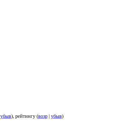
|
убыв
), рейтингу (
возр
|
убыв
)