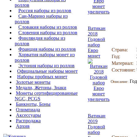
роллов
Россия наборы из роллов
увеличить
Сан-Марино наборы из
роллов
Словакия наборы из роллов
Ватикан
Словения наборы из роллов
2018
Финляндия наборы из
Годовой
роллов
набор
Франция наборы из роллов
Страна:
Евро
Хорватия наборы монет из
монет
Год:
роллов
Материал:
Эстония наборы из роллов
Состояние:
Официальные наборы монет
Наборы пробных монет
Год
Описание:
Золотые монеты
Медали, Жетоны, Знаки
Монеты сертифицированные
NGC, PCGS
увеличить
Банкноты, Боны
Олимпиада
Аксессуары
Ватикан
Распродажа
2019
Архив
Годовой
набор