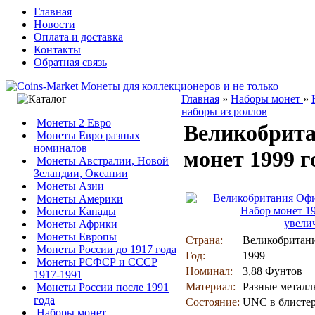
Главная
Новости
Оплата и доставка
Контакты
Обратная связь
Главная
»
Наборы монет
»
наборы из роллов
Монеты 2 Евро
Великобрит
Монеты Евро разных
номиналов
монет 1999 г
Монеты Австралии, Новой
Зеландии, Океании
Монеты Азии
Монеты Америки
Монеты Канады
увели
Монеты Африки
Монеты Европы
Страна:
Великобритан
Монеты России до 1917 года
Год:
1999
Монеты РСФСР и СССР
Номинал:
3,88 Фунтов
1917-1991
Материал:
Разные метал
Монеты России после 1991
года
Состояние:
UNC в блисте
Наборы монет